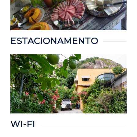
1
2
3
4
5
6
ESTACIONAMENTO
1
2
3
WI-FI